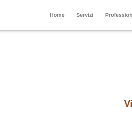
Home
Servizi
Profession
 nostre sedi
V